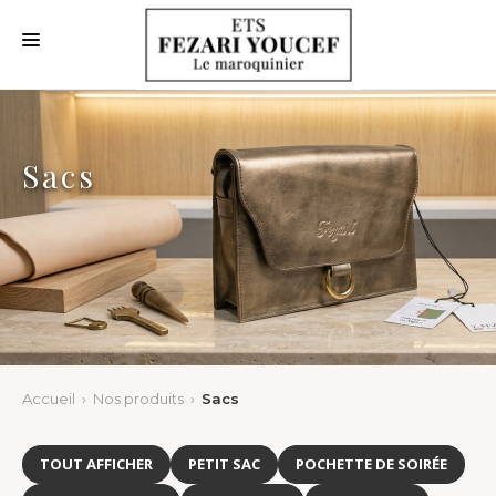
ACCUEIL
QUI SOMMES NOUS
Sacs
NOS NOUVEAUTÉS
NOS PRODUITS
NOS CLIENTS
NOUS CONTACTER
Accueil
›
Nos produits
›
Sacs
TOUT AFFICHER
PETIT SAC
POCHETTE DE SOIRÉE