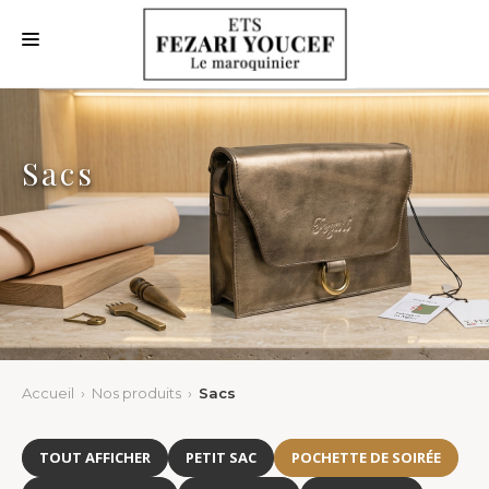
ACCUEIL
QUI SOMMES NOUS
Sacs
NOS NOUVEAUTÉS
NOS PRODUITS
NOS CLIENTS
NOUS CONTACTER
Accueil
›
Nos produits
›
Sacs
TOUT AFFICHER
PETIT SAC
POCHETTE DE SOIRÉE