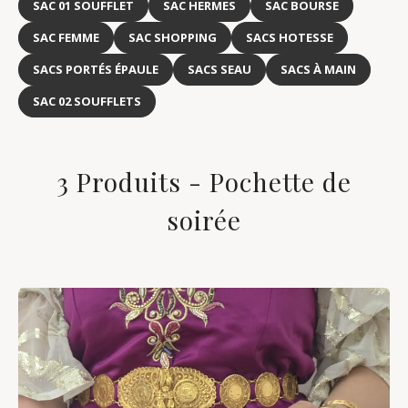
SAC 01 SOUFFLET
SAC HERMES
SAC BOURSE
SAC FEMME
SAC SHOPPING
SACS HOTESSE
SACS PORTÉS ÉPAULE
SACS SEAU
SACS À MAIN
SAC 02 SOUFFLETS
3 Produits - Pochette de
soirée