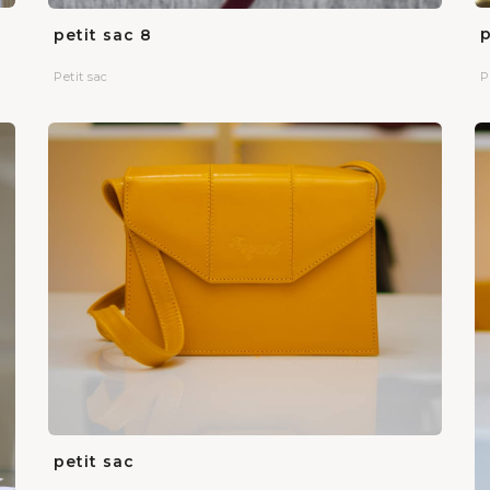
p
petit sac 8
P
Petit sac
petit sac