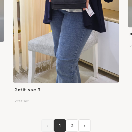
P
P
Petit sac 3
Petit sac
‹
›
1
2