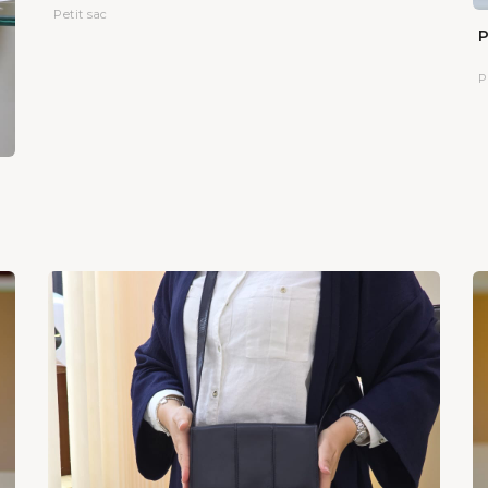
Petit sac
P
P