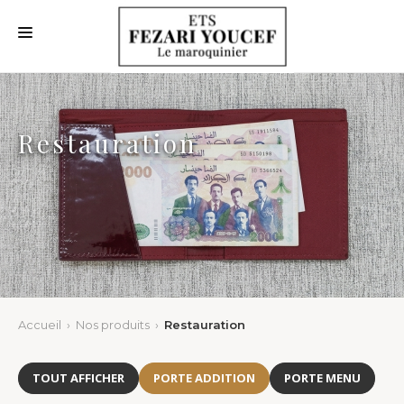
ACCUEIL
QUI SOMMES NOUS
Restauration
NOS NOUVEAUTÉS
NOS PRODUITS
NOS CLIENTS
NOUS CONTACTER
Accueil
›
Nos produits
›
Restauration
TOUT AFFICHER
PORTE ADDITION
PORTE MENU