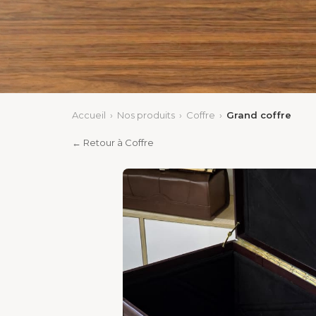
Accueil
›
Nos produits
›
Coffre
›
Grand coffre
← Retour à Coffre