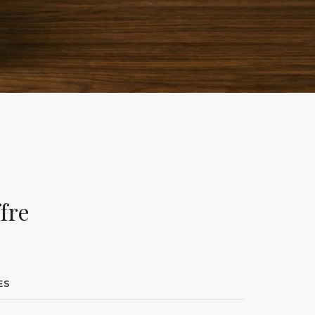
fre
ES