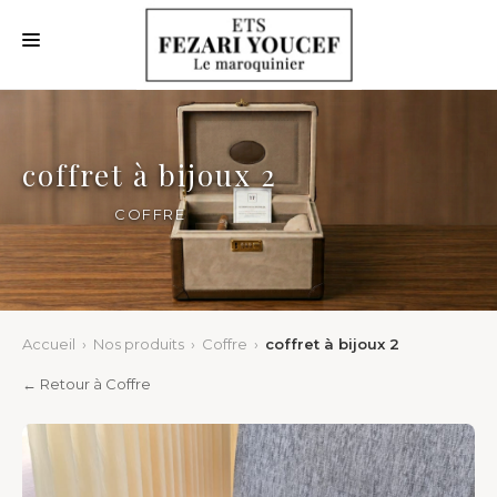
ACCUEIL
QUI SOMMES NOUS
coffret à bijoux 2
NOS NOUVEAUTÉS
COFFRE
NOS PRODUITS
NOS CLIENTS
NOUS CONTACTER
Accueil
›
Nos produits
›
Coffre
›
coffret à bijoux 2
← Retour à Coffre